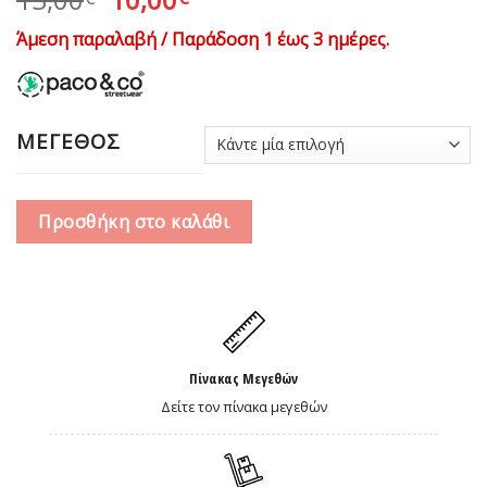
price
τρέχουσα
Άμεση παραλαβή / Παράδοση 1 έως 3 ημέρες.
was:
τιμή
13,00€.
είναι:
10,00€.
ΜΕΓΕΘΟΣ
Προσθήκη στο καλάθι
Πίνακας Μεγεθών
Δείτε τον πίνακα μεγεθών