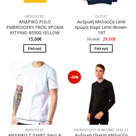
ΜΠΛΟΥΖΕΣ
OUTLET
ΑΝΔΡΙΚΟ POLO
Ανδρική Μπλούζα Limit
EMBROIDERY FROG ΧΡΩΜΑ
Χρώμα Καφέ Limit-Brown-
ΚΙΤΡΙΝΟ 85500-YELLOW
197
Original
Η
15,00
€
55,00
€
29,00
€
price
τρέχουσα
was:
τιμή
Επιλογή
Επιλογή
55,00€.
είναι:
29,00€.
Αυτό
Αυτό
το
το
προϊόν
προϊόν
έχει
έχει
-49%
πολλαπλές
πολλαπλές
παραλλαγές.
παραλλαγές.
Οι
Οι
επιλογές
επιλογές
μπορούν
μπορούν
να
να
επιλεγούν
επιλεγούν
στη
στη
ΜΠΛΟΥΖΕΣ
ΦΘΙΝΟΠΩΡΟ-ΧΕΙΜΩΝΑΣ 2020-21
σελίδα
σελίδα
ΑΝΔΡΙΚΟ T-SHIRT Paco &
Ανδρική Πλεκτή Μπλούζα