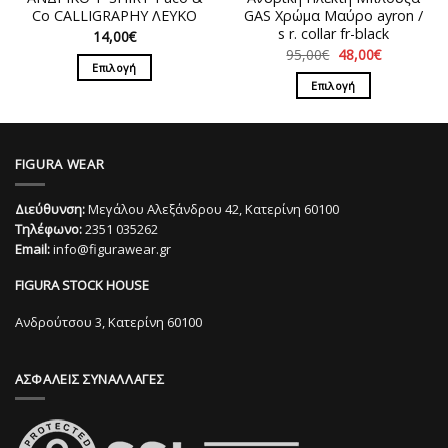
του
του
Co CALLIGRAPHY ΛΕΥΚΟ
GAS Χρώμα Μαύρο ayron /
προϊόντος
προϊόντος
s r. collar fr-black
14,00
€
Original
Η
95,00
€
48,00
€
price
τρέχουσα
Επιλογή
was:
τιμή
Επιλογή
Αυτό
95,00€.
είναι:
48,00€.
Αυτό
το
το
προϊόν
προϊόν
έχει
FIGURA WEAR
έχει
πολλαπλές
πολλαπλές
παραλλαγές.
Διεύθυνση:
Μεγάλου Αλεξάνδρου 42, Κατερίνη 60100
παραλλαγές.
Οι
Τηλέφωνο:
2351 035262
Οι
επιλογές
Email:
info@figurawear.gr
επιλογές
μπορούν
μπορούν
να
FIGURA STOCK HOUSE
να
επιλεγούν
επιλεγούν
στη
Ανδρούτσου 3, Κατερίνη 60100
στη
σελίδα
σελίδα
του
ΑΣΦΑΛΕΙΣ ΣΥΝΑΛΛΑΓΕΣ
του
προϊόντος
προϊόντος