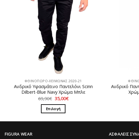
ΦΘΙΝΟΠΩΡΟ-ΧΕΙΜΩΝΑΣ 2020-21
ΦΘΙΝ
Ανδρικό Υφασμάτινο Παντελόνι Scinn
Ανδρικό Παν
Dilbert-Blue Navy Χρώμα Μπλε
Χρώμ
Original
Η
69,90
€
35,00
€
price
τρέχουσα
was:
τιμή
Επιλογή
69,90€.
είναι:
35,00€.
Αυτό
το
προϊόν
FIGURA WEAR
ΑΣΦΑΛΕΙΣ ΣΥΝ
έχει