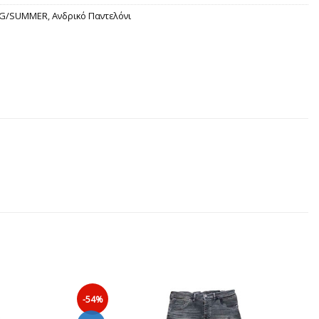
NG/SUMMER
,
Ανδρικό Παντελόνι
-54%