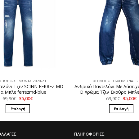
ΟΠΩΡΟ-ΧΕΙΜΩΝΑΣ 2020-21
ΦΘΙΝΟΠΩΡΟ-ΧΕΙΜΩΝΑΣ 20
τελόνι Τζιν SCINN FERREZ MD
Ανδρικό Παντελόνι Με Λάστι
α Μπλε ferrezmd-blue
D Χρώμα Τζιν Σκούρο Μπλε 
Original
Η
Original
69,90
€
35,00
€
69,90
€
35,00
€
price
τρέχουσα
price
τ
was:
τιμή
was:
τ
Επιλογή
Επιλογή
69,90€.
είναι:
69,90€.
ε
35,00€.
3
Αυτό
Αυτό
το
το
προϊόν
προϊόν
ΑΛΛΑΓΕΣ
ΠΛΗΡΟΦΟΡΙΕΣ
έχει
έχει