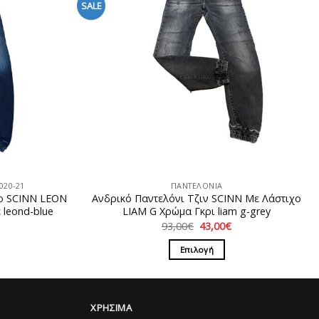
SALE
20-21
ΠΑΝΤΕΛΟΝΙΑ
χο SCINN LEON
Ανδρικό Παντελόνι Τζιν SCINN Με Λάστιχο
leond-blue
LIAM G Χρώμα Γκρι liam g-grey
Η
Original
Η
93,00
€
43,00
€
ρέχουσα
price
τρέχουσα
ιμή
was:
τιμή
Επιλογή
ίναι:
93,00€.
είναι:
5,00€.
43,00€.
Αυτό
το
προϊόν
ΧΡΗΣΙΜΑ
έχει