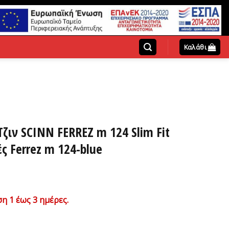
Καλάθι
ζιν SCINN FERREZ m 124 Slim Fit
ς Ferrez m 124-blue
χουσα
η 1 έως 3 ημέρες.
ή
ι: