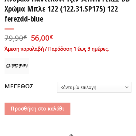
Χρώμα Μπλε 122 (122.31.SP175) 122
ferezdd-blue
Original
Η
79,90
56,00
€
€
price
τρέχουσα
Άμεση παραλαβή / Παράδοση 1 έως 3 ημέρες.
was:
τιμή
79,90€.
είναι:
56,00€.
ΜΕΓΕΘΟΣ
Προσθήκη στο καλάθι