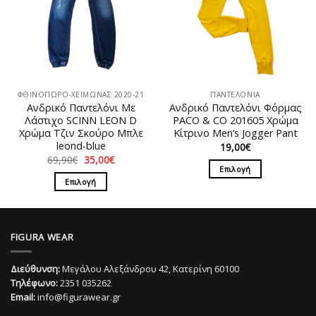
Οι
Οι
επιλογές
επιλογές
μπορούν
μπορούν
να
να
επιλεγούν
επιλεγούν
στη
στη
ΦΘΙΝΟΠΩΡΟ-ΧΕΙΜΩΝΑΣ 2020-21
ΠΑΝΤΕΛΟΝΙΑ
σελίδα
σελίδα
Ανδρικό Παντελόνι Με
Ανδρικό Παντελόνι Φόρμας
του
του
Λάστιχο SCINN LEON D
PACO & CO 201605 Χρώμα
προϊόντος
προϊόντος
Χρώμα Τζιν Σκούρο Μπλε
Kίτρινο Men’s Jogger Pant
leond-blue
19,00
€
Original
Η
69,90
€
35,00
€
price
τρέχουσα
Επιλογή
was:
τιμή
Επιλογή
Αυτό
69,90€.
είναι:
35,00€.
Αυτό
το
το
προϊόν
προϊόν
έχει
FIGURA WEAR
έχει
πολλαπλές
πολλαπλές
παραλλαγές.
Διεύθυνση:
Μεγάλου Αλεξάνδρου 42, Κατερίνη 60100
παραλλαγές.
Οι
Τηλέφωνο:
2351 035262
Οι
επιλογές
Email:
info@figurawear.gr
επιλογές
μπορούν