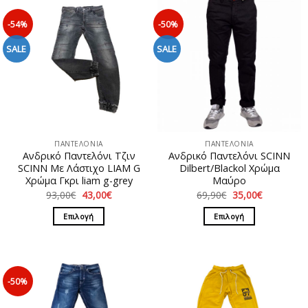
-54%
-50%
SALE
SALE
ΠΑΝΤΕΛΟΝΙΑ
ΠΑΝΤΕΛΟΝΙΑ
Ανδρικό Παντελόνι Τζιν
Ανδρικό Παντελόνι SCINN
SCINN Με Λάστιχο LIAM G
Dilbert/Blackol Χρώμα
Χρώμα Γκρι liam g-grey
Μαύρο
Original
Η
Original
Η
93,00
€
43,00
€
69,90
€
35,00
€
price
τρέχουσα
price
τρέχουσα
was:
τιμή
was:
τιμή
Επιλογή
Επιλογή
93,00€.
είναι:
69,90€.
είναι:
43,00€.
35,00€.
Αυτό
Αυτό
το
το
προϊόν
προϊόν
έχει
έχει
-50%
πολλαπλές
πολλαπλές
παραλλαγές.
παραλλαγές.