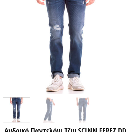
Ανδρικό Παντελόνι Τζιν SCINN FEREZ DD