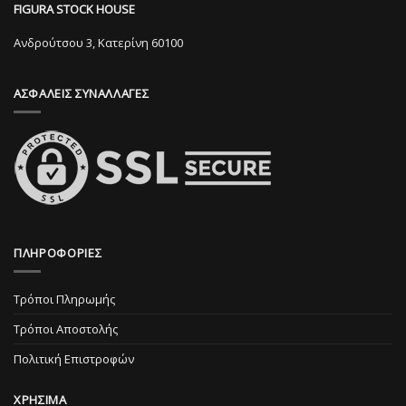
μπορούν
να
FIGURA STOCK HOUSE
να
επιλεγούν
επιλεγούν
στη
Ανδρούτσου 3, Κατερίνη 60100
στη
σελίδα
σελίδα
του
ΑΣΦΑΛΕΙΣ ΣΥΝΑΛΛΑΓΕΣ
του
προϊόντος
προϊόντος
ΠΛΗΡΟΦΟΡΙΕΣ
Τρόποι Πληρωμής
Τρόποι Αποστολής
Πολιτική Επιστροφών
ΧΡΗΣΙΜΑ