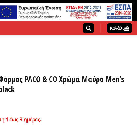
Καλάθι
 Φόρμας PACO & CO Χρώμα Μαύρο Men’s
black
χουσα
η 1 έως 3 ημέρες.
ή
ι: