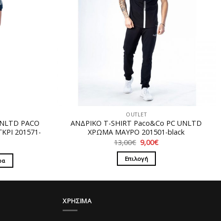
OUTLET
UNLTD PACO
ΑΝΔΡΙΚΟ T-SHIRT Paco&Co PC UNLTD
ΚΡΙ 201571-
ΧΡΩΜΑ ΜΑΥΡΟ 201501-black
Original
Η
13,00
€
9,00
€
price
τρέχουσα
was:
τιμή
Επιλογή
ρα
13,00€.
είναι:
9,00€.
Αυτό
το
προϊόν
ΧΡΗΣΙΜΑ
έχει
πολλαπλές