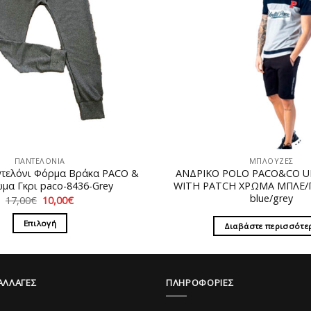
ΠΑΝΤΕΛΟΝΙΑ
ΜΠΛΟΥΖΕΣ
ντελόνι Φόρμα Bράκα PACO &
ΑΝΔΡΙΚΟ POLO PACO&CO 
μα Γκρι paco-8436-Grey
WITH PATCH ΧΡΩΜΑ ΜΠΛΕ/Γ
blue/grey
Original
Η
17,00
€
10,00
€
price
τρέχουσα
was:
τιμή
Επιλογή
Διαβάστε περισσότε
17,00€.
είναι:
10,00€.
Αυτό
το
προϊόν
ΑΛΛΑΓΕΣ
ΠΛΗΡΟΦΟΡΙΕΣ
έχει
πολλαπλές