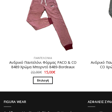
ΠΑΝΤΕΛΟΝΙΑ
Ανδρικό Παντελόνι Φόρμας PACO & CO
Ανδρικό Πα
8489 Χρώμα Μπορντό 8489-Bordeaux
CO Χρώ
Original
Η
22,00
€
15,00
€
price
τρέχουσα
was:
τιμή
Επιλογή
22,00€.
είναι:
15,00€.
Αυτό
το
προϊόν
FIGURA WEAR
ΑΣΦΑΛΕΙΣ ΣΥΝ
έχει
πολλαπλές