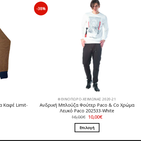
-38%
ΦΘΙΝΟΠΩΡΟ-ΧΕΙΜΩΝΑΣ 2020-21
 Καφέ Limit-
Ανδρική Μπλούζα Φούτερ Paco & Co Χρώμα
Λευκό Paco 202533-White
Η
Original
Η
16,00
€
10,00
€
ρέχουσα
price
τρέχουσα
ιμή
was:
τιμή
Επιλογή
ίναι:
16,00€.
είναι:
9,00€.
10,00€.
Αυτό