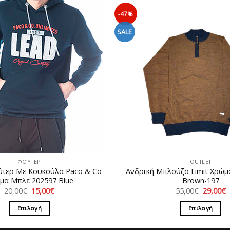
-47%
SALE
ΦΟΥΤΕΡ
OUTLET
ύτερ Με Κουκούλα Paco & Co
Ανδρική Μπλούζα Limit Χρώμα
μα Μπλε 202597 Blue
Brown-197
Original
Η
Original
20,00
€
15,00
€
55,00
€
29,00
€
price
τρέχουσα
price
τ
was:
τιμή
was:
τ
Επιλογή
Επιλογή
20,00€.
είναι:
55,00€.
ε
15,00€.
2
Αυτό
Αυτό