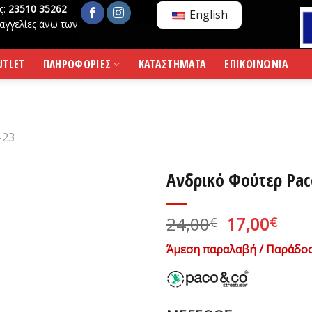
ς:
23510 35262
English
αγγελίες άνω των
UTLET
ΠΛΗΡΟΦΟΡΙΕΣ
ΚΑΤΑΣΤΗΜΑΤΑ
ΕΠΙΚΟΙΝΩΝΙΑ
-23
Ανδρικό Φούτερ Pac
Original
Η
24,00
17,00
€
€
price
τρέ
Άμεση παραλαβή / Παράδοσ
was:
τιμ
24,00€.
είνα
17,0