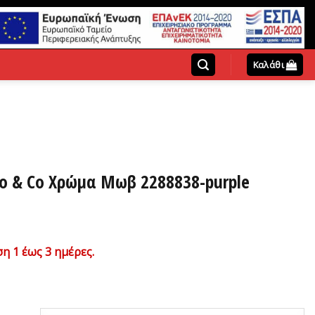
Καλάθι
o & Co Χρώμα Μωβ 2288838-purple
χουσα
η 1 έως 3 ημέρες.
ή
ι:
0€.