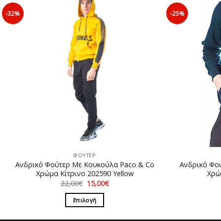
-32%
-25%
ΦΟΥΤΕΡ
Ανδρικό Φούτερ Με Κουκούλα Paco & Co
Ανδρικό Φο
Χρώμα Κίτρινο 202590 Υellow
Χρώ
Original
Η
22,00
€
15,00
€
price
τρέχουσα
was:
τιμή
Επιλογή
22,00€.
είναι:
15,00€.
Αυτό