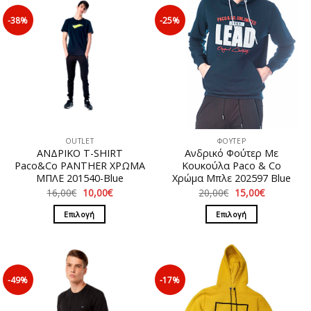
-38%
-25%
OUTLET
ΦΟΥΤΕΡ
ΑΝΔΡΙΚΟ T-SHIRT
Ανδρικό Φούτερ Με
Paco&Co PANTHER ΧΡΩΜΑ
Κουκούλα Paco & Co
ΜΠΛΕ 201540-Blue
Χρώμα Μπλε 202597 Blue
Original
Η
Original
Η
16,00
€
10,00
€
20,00
€
15,00
€
price
τρέχουσα
price
τρέχουσα
was:
τιμή
was:
τιμή
Επιλογή
Επιλογή
16,00€.
είναι:
20,00€.
είναι:
10,00€.
15,00€.
Αυτό
Αυτό
το
το
προϊόν
προϊόν
έχει
έχει
-49%
-17%
πολλαπλές
πολλαπλές
παραλλαγές.
παραλλαγές.