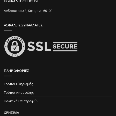
FIGURA STOCK HOUSE
να
επιλεγούν
επιλεγούν
στη
Ανδρούτσου 3, Κατερίνη 60100
στη
σελίδα
σελίδα
του
ΑΣΦΑΛΕΙΣ ΣΥΝΑΛΛΑΓΕΣ
του
προϊόντος
προϊόντος
ΠΛΗΡΟΦΟΡΙΕΣ
Τρόποι Πληρωμής
Τρόποι Αποστολής
Πολιτική Επιστροφών
ΧΡΗΣΙΜΑ