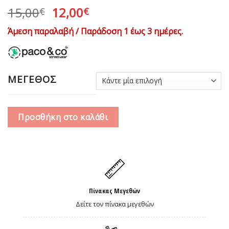
Original
Η
15,00
12,00
€
€
price
τρέχουσα
Άμεση παραλαβή / Παράδοση 1 έως 3 ημέρες.
was:
τιμή
15,00€.
είναι:
12,00€.
ΜΕΓΕΘΟΣ
Προσθήκη στο καλάθι
Πίνακας Μεγεθών
Δείτε τον πίνακα μεγεθών