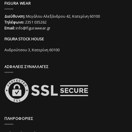
FIGURA WEAR
έχει
έχει
πολλαπλές
πολλαπλές
Διεύθυνση:
Μεγάλου Αλεξάνδρου 42, Κατερίνη 60100
παραλλαγές.
παραλλαγές.
Τηλέφωνο:
2351 035262
Οι
Οι
Email:
info@figurawear.gr
επιλογές
επιλογές
μπορούν
μπορούν
FIGURA STOCK HOUSE
να
να
επιλεγούν
επιλεγούν
Ανδρούτσου 3, Κατερίνη 60100
στη
στη
σελίδα
σελίδα
ΑΣΦΑΛΕΙΣ ΣΥΝΑΛΛΑΓΕΣ
του
του
προϊόντος
προϊόντος
ΠΛΗΡΟΦΟΡΙΕΣ