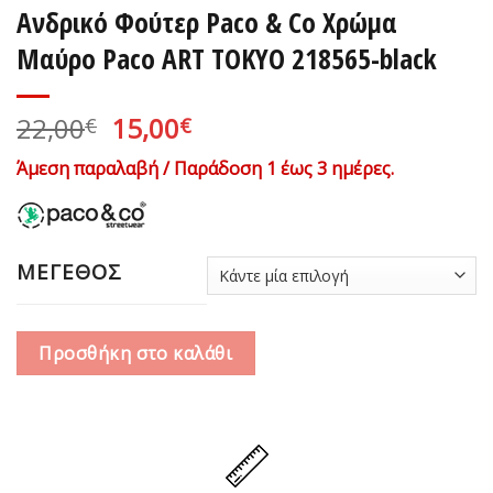
Ανδρικό Φούτερ Paco & Co Χρώμα
Μαύρο Paco ART TOKYO 218565-black
Original
Η
22,00
15,00
€
€
price
τρέχουσα
Άμεση παραλαβή / Παράδοση 1 έως 3 ημέρες.
was:
τιμή
22,00€.
είναι:
15,00€.
ΜΕΓΕΘΟΣ
Προσθήκη στο καλάθι