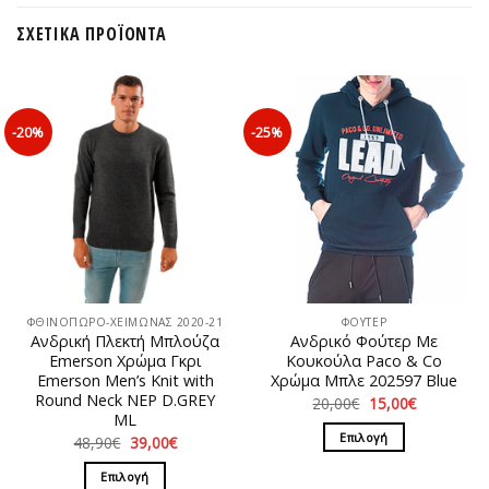
ΣΧΕΤΙΚΆ ΠΡΟΪΌΝΤΑ
-20%
-25%
ΦΘΙΝΟΠΩΡΟ-ΧΕΙΜΩΝΑΣ 2020-21
ΦΟΥΤΕΡ
Ανδρική Πλεκτή Μπλούζα
Ανδρικό Φούτερ Με
Emerson Χρώμα Γκρι
Κουκούλα Paco & Co
Emerson Men’s Knit with
Χρώμα Μπλε 202597 Blue
Round Neck NEP D.GREY
Original
Η
20,00
€
15,00
€
price
τρέχουσα
ML
was:
τιμή
Επιλογή
Original
Η
48,90
€
39,00
€
20,00€.
είναι:
price
τρέχουσα
15,00€.
Αυτό
was:
τιμή
Επιλογή
48,90€.
είναι:
το