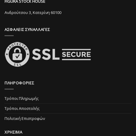
FIGURA STOCK HOUSE
να
να
επιλεγούν
επιλεγούν
Ανδρούτσου 3, Κατερίνη 60100
στη
στη
σελίδα
σελίδα
ΑΣΦΑΛΕΙΣ ΣΥΝΑΛΛΑΓΕΣ
του
του
προϊόντος
προϊόντος
ΠΛΗΡΟΦΟΡΙΕΣ
Τρόποι Πληρωμής
Τρόποι Αποστολής
Πολιτική Επιστροφών
ΧΡΗΣΙΜΑ