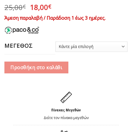
Original
Η
25,00
18,00
€
€
price
τρέχουσα
Άμεση παραλαβή / Παράδοση 1 έως 3 ημέρες.
was:
τιμή
25,00€.
είναι:
18,00€.
ΜΕΓΕΘΟΣ
Προσθήκη στο καλάθι
Πίνακας Μεγεθών
Δείτε τον πίνακα μεγεθών