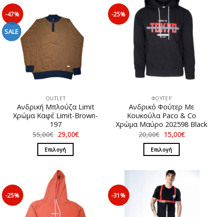
-47%
-25%
SALE
OUTLET
ΦΟΥΤΕΡ
Ανδρική Μπλούζα Limit
Ανδρικό Φούτερ Με
Χρώμα Καφέ Limit-Brown-
Κουκούλα Paco & Co
197
Χρώμα Μαύρο 202598 Black
Original
Η
Original
Η
55,00
€
29,00
€
20,00
€
15,00
€
price
τρέχουσα
price
τρέχουσα
was:
τιμή
was:
τιμή
Επιλογή
Επιλογή
55,00€.
είναι:
20,00€.
είναι:
29,00€.
15,00€.
Αυτό
Αυτό
το
το
προϊόν
προϊόν
έχει
έχει
-25%
-31%
πολλαπλές
πολλαπλές
παραλλαγές.
παραλλαγές.