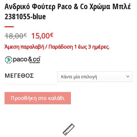
Ανδρικό Φούτερ Paco & Co Χρώμα Μπλέ
2381055-blue
Original
Η
18,00
15,00
€
€
price
τρέχουσα
Άμεση παραλαβή / Παράδοση 1 έως 3 ημέρες.
was:
τιμή
18,00€.
είναι:
15,00€.
ΜΕΓΕΘΟΣ
Προσθήκη στο καλάθι