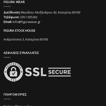
FIGURA WEAR
έχει
πολλαπλές
πολλαπλές
παραλλαγές.
Διεύθυνση:
Μεγάλου Αλεξάνδρου 42, Κατερίνη 60100
παραλλαγές.
Οι
Τηλέφωνο:
2351 035262
Οι
επιλογές
Email:
info@figurawear.gr
επιλογές
μπορούν
μπορούν
να
FIGURA STOCK HOUSE
να
επιλεγούν
επιλεγούν
στη
Ανδρούτσου 3, Κατερίνη 60100
στη
σελίδα
σελίδα
του
ΑΣΦΑΛΕΙΣ ΣΥΝΑΛΛΑΓΕΣ
του
προϊόντος
προϊόντος
ΠΛΗΡΟΦΟΡΙΕΣ