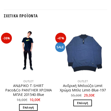
ΣΧΕΤΙΚΆ ΠΡΟΪΌΝΤΑ
-38%
-47%
SALE
OUTLET
OUTLET
ΑΝΔΡΙΚΟ T-SHIRT
Ανδρική Μπλούζα Limit
Paco&Co PANTHER ΧΡΩΜΑ
Χρώμα Μπλε Limit-Blue-197
ΜΠΛΕ 201540-Blue
Original
Η
55,00
€
29,00
€
price
τρέχουσα
Original
Η
16,00
€
10,00
€
was:
τιμή
price
τρέχουσα
Επιλογή
55,00€.
είναι:
was:
τιμή
Επιλογή
29,00€.
Αυτό
16,00€.
είναι: