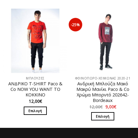
10,00€.
Αυτό
το
το
προϊόν
προϊόν
έχει
έχει
πολλαπλές
-25%
πολλαπλές
παραλλαγές.
παραλλαγές.
Οι
Οι
επιλογές
επιλογές
μπορούν
μπορούν
να
να
επιλεγούν
επιλεγούν
στη
στη
σελίδα
ΜΠΛΟΥΖΕΣ
ΦΘΙΝΟΠΩΡΟ-ΧΕΙΜΩΝΑΣ 2020-21
σελίδα
του
ΑΝΔΡΙΚΟ T-SHIRT Paco &
Ανδρική Μπλούζα Mακό
του
προϊόντος
Co NOW YOU WANT TO
Μακρύ Μανίκι Paco & Co
προϊόντος
ΚΟΚΚΙΝΟ
Χρώμα Μπορντό 202642-
Βordeaux
12,00
€
Original
Η
12,00
€
9,00
€
price
τρέχουσα
Επιλογή
was:
τιμή
Επιλογή
Αυτό
12,00€.
είναι:
9,00€.
Αυτό
το
το
προϊόν
προϊόν
έχει