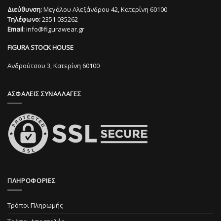
πολλαπλές
παραλλαγές.
Διεύθυνση:
Μεγάλου Αλεξάνδρου 42, Κατερίνη 60100
παραλλαγές.
Οι
Τηλέφωνο:
2351 035262
Οι
επιλογές
Email:
info@figurawear.gr
επιλογές
μπορούν
μπορούν
να
FIGURA STOCK HOUSE
να
επιλεγούν
επιλεγούν
στη
Ανδρούτσου 3, Κατερίνη 60100
στη
σελίδα
σελίδα
του
ΑΣΦΑΛΕΙΣ ΣΥΝΑΛΛΑΓΕΣ
του
προϊόντος
προϊόντος
ΠΛΗΡΟΦΟΡΙΕΣ
Τρόποι Πληρωμής