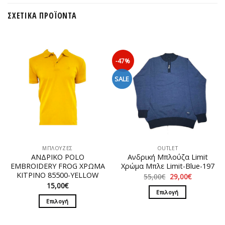
ΣΧΕΤΙΚΆ ΠΡΟΪΌΝΤΑ
-47%
SALE
ΜΠΛΟΥΖΕΣ
OUTLET
ΑΝΔΡΙΚΟ POLO
Ανδρική Μπλούζα Limit
EMBROIDERY FROG ΧΡΩΜΑ
Χρώμα Μπλε Limit-Blue-197
ΚΙΤΡΙΝΟ 85500-YELLOW
Original
Η
55,00
€
29,00
€
price
τρέχουσα
15,00
€
was:
τιμή
Επιλογή
55,00€.
είναι:
Επιλογή
29,00€.
Αυτό
Αυτό
το
το
προϊόν