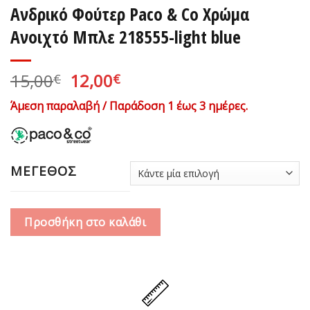
Ανδρικό Φούτερ Paco & Co Χρώμα
Ανοιχτό Μπλε 218555-light blue
Original
Η
15,00
12,00
€
€
price
τρέχουσα
Άμεση παραλαβή / Παράδοση 1 έως 3 ημέρες.
was:
τιμή
15,00€.
είναι:
12,00€.
ΜΕΓΕΘΟΣ
Προσθήκη στο καλάθι