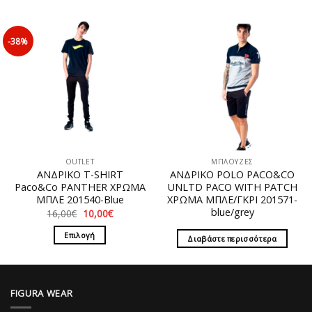
το
το
προϊόν
προϊόν
έχει
έχει
-38%
πολλαπλές
πολλαπλές
παραλλαγές.
παραλλαγές.
Οι
Οι
επιλογές
επιλογές
μπορούν
μπορούν
να
να
επιλεγούν
επιλεγούν
στη
στη
OUTLET
ΜΠΛΟΥΖΕΣ
σελίδα
σελίδα
ΑΝΔΡΙΚΟ T-SHIRT
ΑΝΔΡΙΚΟ POLO PACO&CO
του
του
Paco&Co PANTHER ΧΡΩΜΑ
UNLTD PACO WITH PATCH
προϊόντος
προϊόντος
ΜΠΛΕ 201540-Blue
ΧΡΩΜΑ ΜΠΛΕ/ΓΚΡΙ 201571-
blue/grey
Original
Η
16,00
€
10,00
€
price
τρέχουσα
was:
τιμή
Επιλογή
Διαβάστε περισσότερα
16,00€.
είναι:
10,00€.
Αυτό
το
προϊόν
FIGURA WEAR
έχει
πολλαπλές