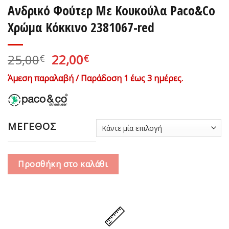
Ανδρικό Φούτερ Με Κουκούλα Paco&Co
Χρώμα Κόκκινο 2381067-red
Original
Η
25,00
22,00
€
€
price
τρέχουσα
Άμεση παραλαβή / Παράδοση 1 έως 3 ημέρες.
was:
τιμή
25,00€.
είναι:
22,00€.
ΜΕΓΕΘΟΣ
Προσθήκη στο καλάθι