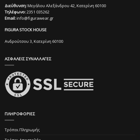
παραλλαγές.
Διεύθυνση:
Μεγάλου Αλεξάνδρου 42, Κατερίνη 60100
Τηλέφωνο:
2351 035262
Οι
Email:
info@figurawear.gr
επιλογές
μπορούν
FIGURA STOCK HOUSE
να
επιλεγούν
Ανδρούτσου 3, Κατερίνη 60100
στη
σελίδα
του
ΑΣΦΑΛΕΙΣ ΣΥΝΑΛΛΑΓΕΣ
προϊόντος
ΠΛΗΡΟΦΟΡΙΕΣ
Τρόποι Πληρωμής
Τρόποι Αποστολής