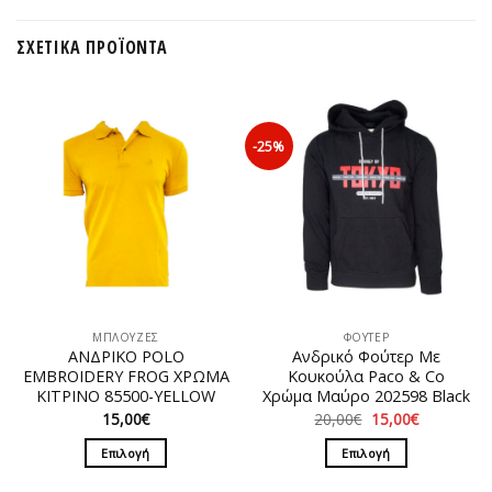
ΣΧΕΤΙΚΆ ΠΡΟΪΌΝΤΑ
-25%
ΜΠΛΟΥΖΕΣ
ΦΟΥΤΕΡ
ΑΝΔΡΙΚΟ POLO
Ανδρικό Φούτερ Με
EMBROIDERY FROG ΧΡΩΜΑ
Κουκούλα Paco & Co
ΚΙΤΡΙΝΟ 85500-YELLOW
Χρώμα Μαύρο 202598 Black
Original
Η
15,00
€
20,00
€
15,00
€
price
τρέχουσα
was:
τιμή
Επιλογή
Επιλογή
20,00€.
είναι:
15,00€.
Αυτό
Αυτό