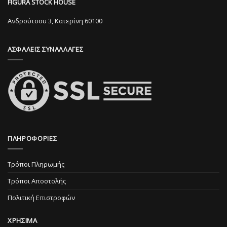
FIGURA STOCK HOUSE
να
επιλεγούν
επιλεγούν
στη
Ανδρούτσου 3, Κατερίνη 60100
στη
σελίδα
σελίδα
του
ΑΣΦΑΛΕΙΣ ΣΥΝΑΛΛΑΓΕΣ
του
προϊόντος
προϊόντος
ΠΛΗΡΟΦΟΡΙΕΣ
Τρόποι Πληρωμής
Τρόποι Αποστολής
Πολιτική Επιστροφών
ΧΡΗΣΙΜΑ