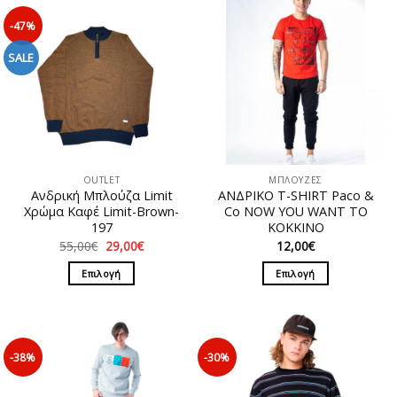
-47%
SALE
OUTLET
ΜΠΛΟΥΖΕΣ
Ανδρική Μπλούζα Limit
ΑΝΔΡΙΚΟ T-SHIRT Paco &
Χρώμα Καφέ Limit-Brown-
Co NOW YOU WANT TO
197
ΚΟΚΚΙΝΟ
Original
Η
55,00
€
29,00
€
12,00
€
price
τρέχουσα
was:
τιμή
Επιλογή
Επιλογή
55,00€.
είναι:
29,00€.
Αυτό
Αυτό
το
το
προϊόν
προϊόν
έχει
έχει
-38%
-30%
πολλαπλές
πολλαπλές
παραλλαγές.
παραλλαγές.