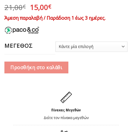
Original
Η
21,00
15,00
€
€
price
τρέχουσα
Άμεση παραλαβή / Παράδοση 1 έως 3 ημέρες.
was:
τιμή
21,00€.
είναι:
15,00€.
ΜΕΓΕΘΟΣ
Προσθήκη στο καλάθι
Πίνακας Μεγεθών
Δείτε τον πίνακα μεγεθών