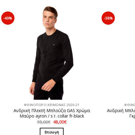
-49%
-38%
ΦΘΙΝΟΠΩΡΟ-ΧΕΙΜΩΝΑΣ 2020-21
ΦΘΙΝ
Ανδρική Πλεκτή Μπλούζα GAS Χρώμα
Ανδρική Μπλ
Μαύρο ayron / s r. collar fr-black
Γκ
Original
Η
95,00
€
48,00
€
price
τρέχουσα
was:
τιμή
Επιλογή
95,00€.
είναι: