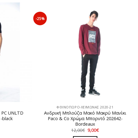
-25%
ΦΘΙΝΟΠΩΡΟ-ΧΕΙΜΩΝΑΣ 2020-21
o PC UNLTD
Ανδρική Μπλούζα Mακό Μακρύ Μανίκι
black
Paco & Co Χρώμα Μπορντό 202642-
Βordeaux
ρέχουσα
Original
Η
12,00
€
9,00
€
ιμή
price
τρέχουσα
ναι: