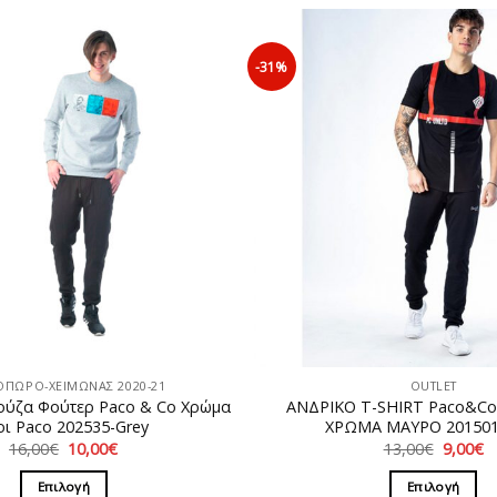
-31%
ΟΠΩΡΟ-ΧΕΙΜΩΝΑΣ 2020-21
OUTLET
ούζα Φούτερ Paco & Co Χρώμα
ΑΝΔΡΙΚΟ T-SHIRT Paco&C
ρι Paco 202535-Grey
ΧΡΩΜΑ ΜΑΥΡΟ 201501-
Original
Η
Original
Η
16,00
€
10,00
€
13,00
€
9,00
€
price
τρέχουσα
price
τ
was:
τιμή
was:
τ
Επιλογή
Επιλογή
16,00€.
είναι:
13,00€.
εί