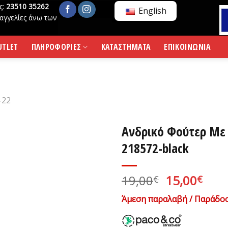
ς:
23510 35262
English
αγγελίες άνω των
UTLET
ΠΛΗΡΟΦΟΡΙΕΣ
ΚΑΤΑΣΤΗΜΑΤΑ
ΕΠΙΚΟΙΝΩΝΙΑ
-22
Ανδρικό Φούτερ Με
218572-black
Original
Η
19,00
15,00
€
€
price
τρέ
Άμεση παραλαβή / Παράδοσ
was:
τιμ
19,00€.
είνα