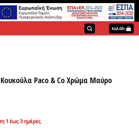
Καλάθι
 Κουκούλα Paco & Co Χρώμα Μαύρο
χουσα
η 1 έως 3 ημέρες.
ή
ι: