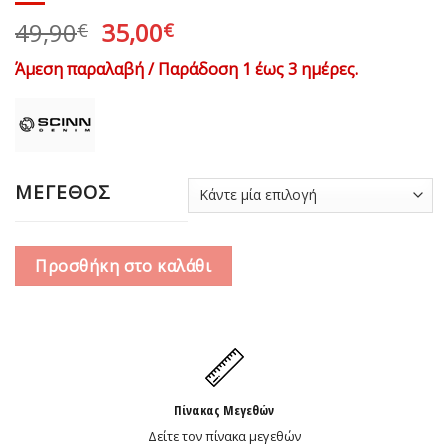
Original
Η
49,90
35,00
€
€
price
τρέχουσα
Άμεση παραλαβή / Παράδοση 1 έως 3 ημέρες.
was:
τιμή
49,90€.
είναι:
35,00€.
ΜΕΓΕΘΟΣ
Προσθήκη στο καλάθι
Πίνακας Μεγεθών
Δείτε τον πίνακα μεγεθών