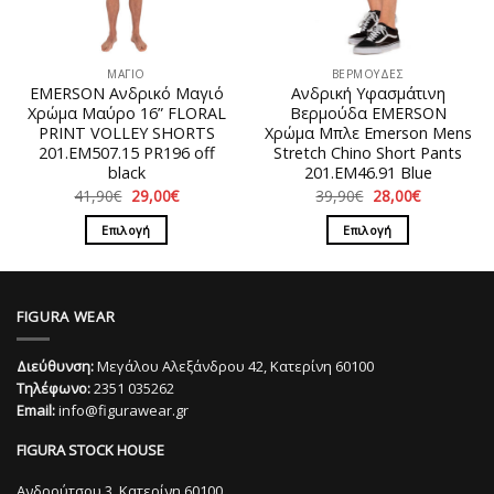
να
να
επιλεγούν
επιλεγούν
στη
στη
ΜΑΓΙΟ
ΒΕΡΜΟΥΔΕΣ
σελίδα
σελίδα
EMERSON Ανδρικό Μαγιό
Ανδρική Υφασμάτινη
του
του
Χρώμα Μαύρο 16” FLORAL
Βερμούδα EMERSON
προϊόντος
προϊόντος
PRINT VOLLEY SHORTS
Χρώμα Μπλε Emerson Mens
201.EM507.15 PR196 off
Stretch Chino Short Pants
black
201.EM46.91 Blue
Original
Η
Original
Η
41,90
€
29,00
€
39,90
€
28,00
€
price
τρέχουσα
price
τρέχουσα
was:
τιμή
was:
τιμή
Επιλογή
Επιλογή
41,90€.
είναι:
39,90€.
είναι:
29,00€.
28,00€.
Αυτό
Αυτό
το
το
προϊόν
προϊόν
FIGURA WEAR
έχει
έχει
πολλαπλές
πολλαπλές
Διεύθυνση:
Μεγάλου Αλεξάνδρου 42, Κατερίνη 60100
παραλλαγές.
παραλλαγές.
Τηλέφωνο:
2351 035262
Οι
Οι
Email:
info@figurawear.gr
επιλογές
επιλογές
μπορούν
μπορούν
FIGURA STOCK HOUSE
να
να
επιλεγούν
επιλεγούν
Ανδρούτσου 3, Κατερίνη 60100