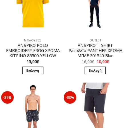
ΜΠΛΟΥΖΕΣ
OUTLET
ΑΝΔΡΙΚΟ POLO
ΑΝΔΡΙΚΟ T-SHIRT
EMBROIDERY FROG ΧΡΩΜΑ
Paco&Co PANTHER ΧΡΩΜΑ
ΚΙΤΡΙΝΟ 85500-YELLOW
ΜΠΛΕ 201540-Blue
Original
Η
15,00
€
16,00
€
10,00
€
price
τρέχουσα
was:
τιμή
Επιλογή
Επιλογή
16,00€.
είναι:
10,00€.
Αυτό
Αυτό
το
το
προϊόν
προϊόν
έχει
έχει
-31%
-30%
πολλαπλές
πολλαπλές
παραλλαγές.
παραλλαγές.
Οι
Οι
επιλογές
επιλογές
μπορούν
μπορούν