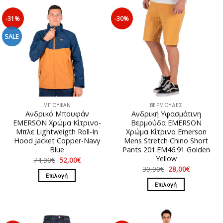
-31%
-30%
SALE
ΜΠΟΥΦΑΝ
ΒΕΡΜΟΥΔΕΣ
Ανδρικό Μπουφάν
Ανδρική Υφασμάτινη
EMERSON Χρώμα Κίτρινο-
Βερμούδα EMERSON
Μπλε Lightweigth Roll-In
Χρώμα Κίτρινο Emerson
Hood Jacket Copper-Navy
Mens Stretch Chino Short
Blue
Pants 201.EM46.91 Golden
Yellow
Original
Η
74,90
€
52,00
€
price
τρέχουσα
Original
Η
39,90
€
28,00
€
was:
τιμή
price
τρέχουσα
Επιλογή
74,90€.
είναι:
was:
τιμή
Επιλογή
52,00€.
Αυτό
39,90€.
είναι:
28,00€.
Αυτό
το
το
προϊόν
προϊόν
έχει