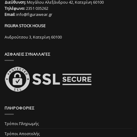
Διεύθυνση:
Μεγάλου Αλεξάνδρου 42, Κατερίνη 60100
παραλλαγές.
επιλογές
Τηλέφωνο:
2351 035262
Οι
μπορούν
Email:
info@figurawear.gr
επιλογές
να
μπορούν
επιλεγούν
FIGURA STOCK HOUSE
να
στη
επιλεγούν
Ανδρούτσου 3, Κατερίνη 60100
σελίδα
στη
του
σελίδα
προϊόντος
ΑΣΦΑΛΕΙΣ ΣΥΝΑΛΛΑΓΕΣ
του
προϊόντος
ΠΛΗΡΟΦΟΡΙΕΣ
Τρόποι Πληρωμής
Τρόποι Αποστολής