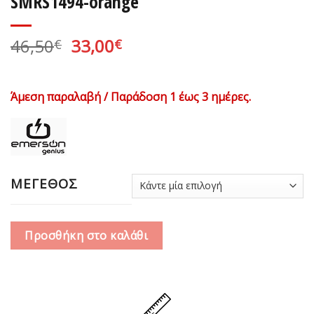
SMRS1494-orange
Original
Η
46,50
33,00
€
€
price
τρέχουσα
was:
τιμή
46,50€.
είναι:
Άμεση παραλαβή / Παράδοση 1 έως 3 ημέρες.
33,00€.
ΜΕΓΕΘΟΣ
Προσθήκη στο καλάθι