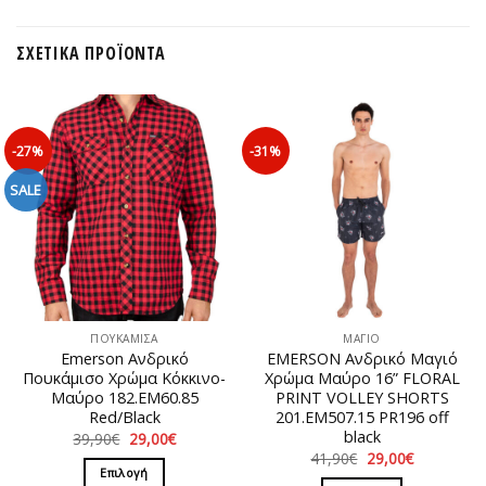
ΣΧΕΤΙΚΆ ΠΡΟΪΌΝΤΑ
-27%
-31%
SALE
ΠΟΥΚΑΜΙΣΑ
ΜΑΓΙΟ
Emerson Ανδρικό
EMERSON Ανδρικό Μαγιό
Πουκάμισο Χρώμα Κόκκινο-
Χρώμα Μαύρο 16” FLORAL
Μαύρο 182.ΕΜ60.85
PRINT VOLLEY SHORTS
Red/Black
201.EM507.15 PR196 off
black
Original
Η
39,90
€
29,00
€
price
τρέχουσα
Original
Η
41,90
€
29,00
€
was:
τιμή
price
τρέχουσα
Επιλογή
39,90€.
είναι:
was:
τιμή