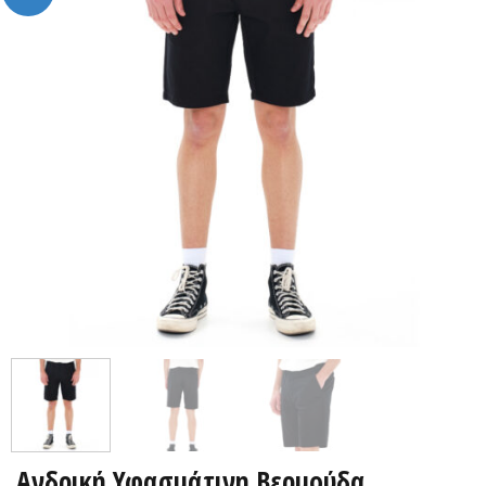
Ανδρική Υφασμάτινη Βερμούδα