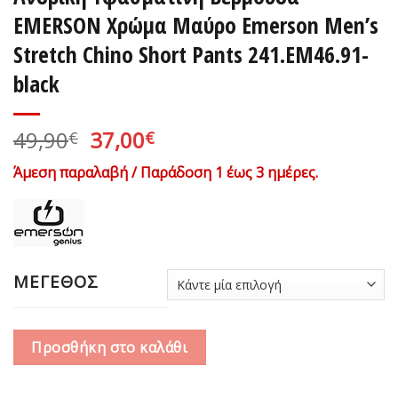
EΜERSON Χρώμα Μαύρο Emerson Men’s
Stretch Chino Short Pants 241.EM46.91-
black
Original
Η
49,90
37,00
€
€
price
τρέχουσα
Άμεση παραλαβή / Παράδοση 1 έως 3 ημέρες.
was:
τιμή
49,90€.
είναι:
37,00€.
ΜΕΓΕΘΟΣ
Προσθήκη στο καλάθι