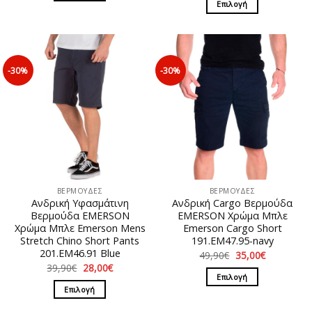
Επιλογή
29,00€.
Αυτό
41,90€.
είναι:
29,00€.
Αυτό
το
το
προϊόν
προϊόν
έχει
έχει
πολλαπλές
-30%
-30%
πολλαπλές
παραλλαγές.
παραλλαγές.
Οι
Οι
επιλογές
επιλογές
μπορούν
μπορούν
να
να
επιλεγούν
επιλεγούν
στη
στη
σελίδα
ΒΕΡΜΟΥΔΕΣ
ΒΕΡΜΟΥΔΕΣ
σελίδα
του
Ανδρική Υφασμάτινη
Ανδρική Cargo Βερμούδα
του
προϊόντος
Βερμούδα EMERSON
EΜERSON Χρώμα Μπλε
προϊόντος
Χρώμα Μπλε Emerson Mens
Emerson Cargo Short
Stretch Chino Short Pants
191.EM47.95-navy
201.EM46.91 Blue
Original
Η
49,90
€
35,00
€
price
τρέχουσα
Original
Η
39,90
€
28,00
€
was:
τιμή
price
τρέχουσα
Επιλογή
49,90€.
είναι:
was:
τιμή
Επιλογή
35,00€.
Αυτό
39,90€.
είναι:
28,00€.
Αυτό
το