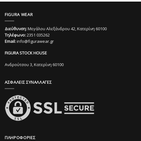
το
προϊόν
προϊόν
έχει
FIGURA WEAR
έχει
πολλαπλές
πολλαπλές
παραλλαγές.
Διεύθυνση:
Μεγάλου Αλεξάνδρου 42, Κατερίνη 60100
παραλλαγές.
Οι
Τηλέφωνο:
2351 035262
Οι
επιλογές
Email:
info@figurawear.gr
επιλογές
μπορούν
μπορούν
να
FIGURA STOCK HOUSE
να
επιλεγούν
επιλεγούν
στη
Ανδρούτσου 3, Κατερίνη 60100
στη
σελίδα
σελίδα
του
ΑΣΦΑΛΕΙΣ ΣΥΝΑΛΛΑΓΕΣ
του
προϊόντος
προϊόντος
ΠΛΗΡΟΦΟΡΙΕΣ