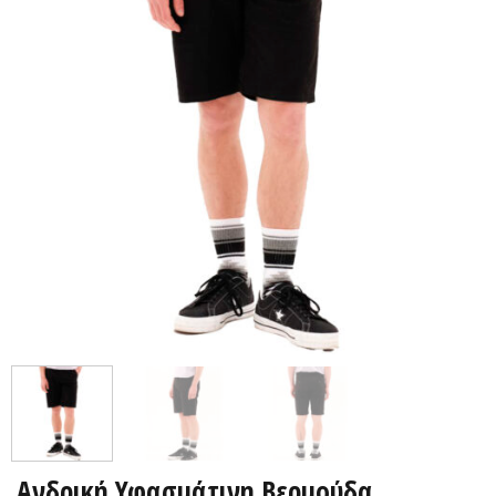
Ανδρική Υφασμάτινη Βερμούδα