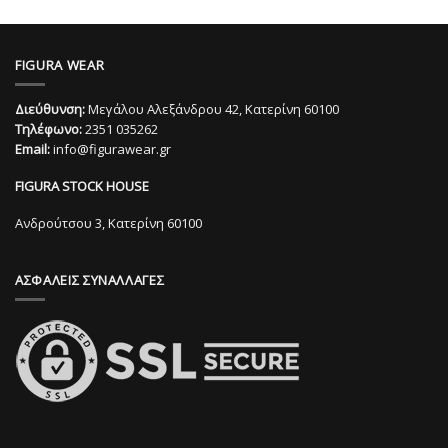
28,00€.
Αυτό
το
το
προϊόν
προϊόν
έχει
FIGURA WEAR
έχει
πολλαπλές
πολλαπλές
παραλλαγές.
Διεύθυνση:
Μεγάλου Αλεξάνδρου 42, Κατερίνη 60100
παραλλαγές.
Οι
Τηλέφωνο:
2351 035262
Οι
επιλογές
Email:
info@figurawear.gr
επιλογές
μπορούν
μπορούν
να
FIGURA STOCK HOUSE
να
επιλεγούν
επιλεγούν
στη
Ανδρούτσου 3, Κατερίνη 60100
στη
σελίδα
σελίδα
του
ΑΣΦΑΛΕΙΣ ΣΥΝΑΛΛΑΓΕΣ
του
προϊόντος
προϊόντος