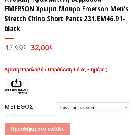
EΜERSON Χρώμα Μαύρο Emerson Men’s
Stretch Chino Short Pants 231.EM46.91-
black
Original
Η
42,99
32,00
€
€
price
τρέχουσα
was:
τιμή
42,99€.
είναι:
Άμεση παραλαβή / Παράδοση 1 έως 3 ημέρες.
32,00€.
ΜΕΓΕΘΟΣ
Προσθήκη στο καλάθι