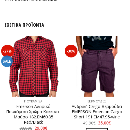
ΣΧΕΤΙΚΆ ΠΡΟΪΌΝΤΑ
-27%
-30%
SALE
ΠΟΥΚΑΜΙΣΑ
ΒΕΡΜΟΥΔΕΣ
Emerson Ανδρικό
Ανδρική Cargo Βερμούδα
Πουκάμισο Χρώμα Κόκκινο-
EΜERSON Emerson Cargo
Μαύρο 182.ΕΜ60.85
Short 191.EM47.95-wine
Red/Black
Original
Η
49,90
€
35,00
€
price
τρέχουσα
Original
Η
39,90
€
29,00
€