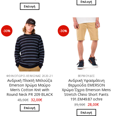
was:
τιμή
price
τρέχουσα
Επιλογή
49,90€.
είναι:
was:
τιμή
Επιλογή
35,00€.
Αυτό
39,90€.
είναι:
29,00€.
Αυτό
το
το
προϊόν
προϊόν
έχει
έχει
πολλαπλές
-30%
-30%
πολλαπλές
παραλλαγές.
παραλλαγές.
Οι
Οι
επιλογές
επιλογές
μπορούν
μπορούν
να
να
επιλεγούν
επιλεγούν
στη
στη
σελίδα
ΦΘΙΝΟΠΩΡΟ-ΧΕΙΜΩΝΑΣ 2020-21
ΒΕΡΜΟΥΔΕΣ
σελίδα
του
Ανδρική Πλεκτή Μπλούζα
Ανδρική Υφασμάτινη
του
προϊόντος
Emerson Χρώμα Μαύρο
Βερμούδα EMERSON
προϊόντος
Men’s Cotton Knit with
Χρώμα Ώχρα Emerson Mens
Round Neck PR 209 BLACK
Stretch Chino Short Pants
191.EM49.87 ochre
Original
Η
45,90
€
32,00
€
price
τρέχουσα
Original
Η
39,90
€
28,00
€
was:
τιμή
price
τρέχουσα
Επιλογή
45,90€.
είναι:
was:
τιμή
Επιλογή
32,00€.
Αυτό
39,90€.
είναι: