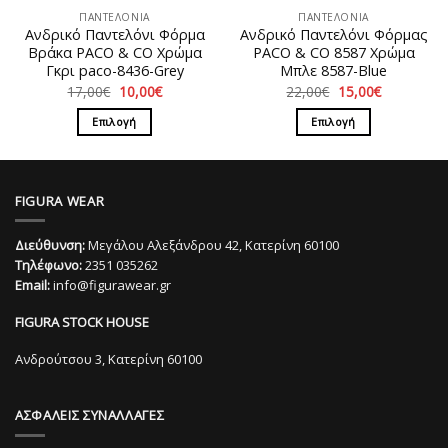
στη
στη
ΠΑΝΤΕΛΟΝΙΑ
ΠΑΝΤΕΛΟΝΙΑ
σελίδα
σελίδα
Ανδρικό Παντελόνι Φόρμα
Ανδρικό Παντελόνι Φόρμας
του
του
Bράκα PACO & CO Χρώμα
PACO & CO 8587 Χρώμα
προϊόντος
προϊόντος
Γκρι paco-8436-Grey
Μπλε 8587-Blue
Original
Η
Original
Η
17,00
€
10,00
€
22,00
€
15,00
€
price
τρέχουσα
price
τρέχουσα
was:
τιμή
was:
τιμή
Επιλογή
Επιλογή
17,00€.
είναι:
22,00€.
είναι:
10,00€.
15,00€.
Αυτό
Αυτό
το
το
προϊόν
προϊόν
FIGURA WEAR
έχει
έχει
πολλαπλές
πολλαπλές
Διεύθυνση:
Μεγάλου Αλεξάνδρου 42, Κατερίνη 60100
παραλλαγές.
παραλλαγές.
Τηλέφωνο:
2351 035262
Οι
Οι
Email:
info@figurawear.gr
επιλογές
επιλογές
μπορούν
μπορούν
FIGURA STOCK HOUSE
να
να
επιλεγούν
επιλεγούν
Ανδρούτσου 3, Κατερίνη 60100
στη
στη
σελίδα
σελίδα
ΑΣΦΑΛΕΙΣ ΣΥΝΑΛΛΑΓΕΣ
του
του
προϊόντος
προϊόντος