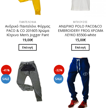
ΠΑΝΤΕΛΟΝΙΑ
ΜΠΛΟΥΖΕΣ
Ανδρικό Παντελόνι Φόρμας
ΑΝΔΡΙΚΟ POLO PACO&CO
PACO & CO 201605 Χρώμα
EMBROIDERY FROG ΧΡΩΜΑ
Kίτρινο Men’s Jogger Pant
ΛΕΥΚΟ 85500-white
19,00
€
15,00
€
Επιλογή
Επιλογή
Αυτό
Αυτό
το
το
προϊόν
προϊόν
έχει
έχει
-41%
-32%
πολλαπλές
πολλαπλές
παραλλαγές.
παραλλαγές.
SALE
SALE
Οι
Οι
επιλογές
επιλογές
μπορούν
μπορούν
να
να
επιλεγούν
επιλεγούν