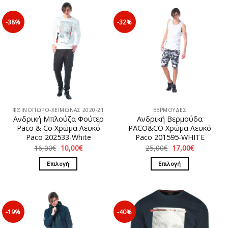
-38%
-32%
ΦΘΙΝΟΠΩΡΟ-ΧΕΙΜΩΝΑΣ 2020-21
ΒΕΡΜΟΥΔΕΣ
Ανδρική Μπλούζα Φούτερ
Ανδρική Βερμούδα
Paco & Co Χρώμα Λευκό
PACO&CO Χρώμα Λευκό
Paco 202533-White
Paco 201595-WHITE
Original
Η
Original
Η
16,00
€
10,00
€
25,00
€
17,00
€
price
τρέχουσα
price
τρέχουσα
was:
τιμή
was:
τιμή
Επιλογή
Επιλογή
16,00€.
είναι:
25,00€.
είναι:
10,00€.
17,00€.
Αυτό
Αυτό
το
το
προϊόν
προϊόν
έχει
έχει
-19%
-40%
πολλαπλές
πολλαπλές