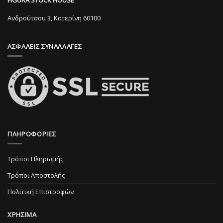
να
να
επιλεγούν
επιλεγούν
Ανδρούτσου 3, Κατερίνη 60100
στη
στη
σελίδα
σελίδα
ΑΣΦΑΛΕΙΣ ΣΥΝΑΛΛΑΓΕΣ
του
του
προϊόντος
προϊόντος
ΠΛΗΡΟΦΟΡΙΕΣ
Τρόποι Πληρωμής
Τρόποι Αποστολής
Πολιτική Επιστροφών
ΧΡΗΣΙΜΑ