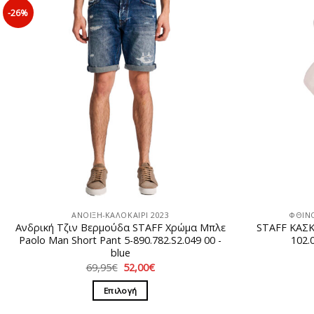
-26%
ΑΝΟΙΞΗ-ΚΑΛΟΚΑΙΡΙ 2023
ΦΘΙΝ
Ανδρική Τζιν Βερμούδα STAFF Χρώμα Μπλε
STAFF ΚΑΣΚ
Paolo Man Short Pant 5-890.782.S2.049 00 -
102.
blue
Original
Η
69,95
€
52,00
€
price
τρέχουσα
was:
τιμή
Επιλογή
69,95€.
είναι:
52,00€.
Αυτό