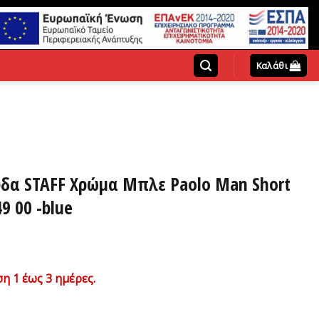
Καλάθι
ύδα STAFF Χρώμα Μπλε Paolo Man Short
9 00 -blue
χουσα
η 1 έως 3 ημέρες.
ή
ι: