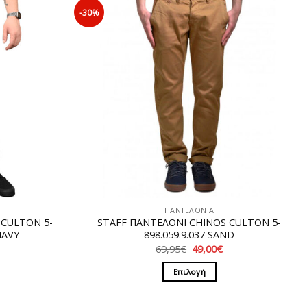
-30%
ΠΑΝΤΕΛΟΝΙΑ
 CULTON 5-
STAFF ΠΑΝΤΕΛΟΝΙ CHINOS CULTON 5-
NAVY
898.059.9.037 SAND
Η
Original
Η
69,95
€
49,00
€
ρέχουσα
price
τρέχουσα
ιμή
was:
τιμή
Επιλογή
ίναι:
69,95€.
είναι:
0,00€.
49,00€.
Αυτό
το