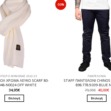
-50%
ΟΠΩΡΟ-ΧΕΙΜΩΝΑΣ 2022-23
ΠΑΝΤΕΛΟΝΙΑ
ΟΛ ΧΡΩΜΑ ΛΕΥΚΟ SCARF 80-
STAFF ΠΑΝΤΕΛΟΝΙ CHINOS
048-Ν0024 OFF WHITE
898.778.9.039-BLUE 
Original
34,95
€
79,95
€
40,00
€
price
τ
was:
τ
Επιλογή
Επιλογή
79,95€.
ε
4
Αυτό
Αυτό
το
το