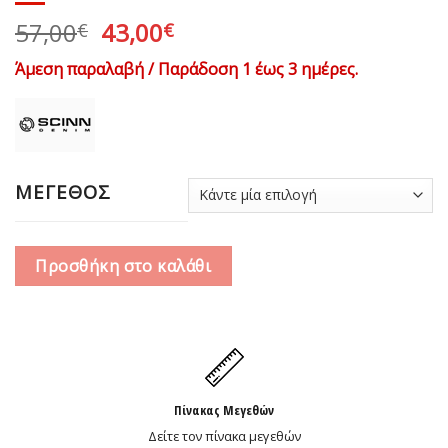
Original
Η
57,00
43,00
€
€
price
τρέχουσα
Άμεση παραλαβή / Παράδοση 1 έως 3 ημέρες.
was:
τιμή
57,00€.
είναι:
43,00€.
ΜΕΓΕΘΟΣ
Προσθήκη στο καλάθι
Πίνακας Μεγεθών
Δείτε τον πίνακα μεγεθών