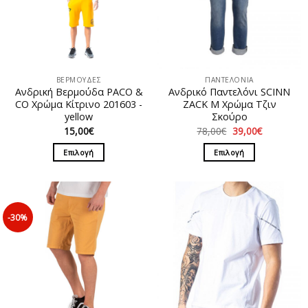
ΒΕΡΜΟΥΔΕΣ
ΠΑΝΤΕΛΟΝΙΑ
Ανδρική Βερμούδα PACO &
Ανδρικό Παντελόνι SCINN
CO Χρώμα Κίτρινο 201603 -
ZACK M Χρώμα Τζιν
yellow
Σκούρο
Original
Η
15,00
€
78,00
€
39,00
€
price
τρέχουσα
was:
τιμή
Επιλογή
Επιλογή
78,00€.
είναι:
39,00€.
Αυτό
Αυτό
το
το
προϊόν
προϊόν
έχει
έχει
-30%
πολλαπλές
πολλαπλές
παραλλαγές.
παραλλαγές.
Οι
Οι
επιλογές
επιλογές
μπορούν
μπορούν
να
να