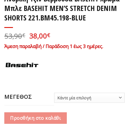
Μπλε BASEHIT MEN’S STRETCH DENIM
SHORTS 221.BM45.198-BLUE
Original
Η
53,90
38,00
€
€
price
τρέχουσα
Άμεση παραλαβή / Παράδοση 1 έως 3 ημέρες.
was:
τιμή
53,90€.
είναι:
38,00€.
ΜΕΓΕΘΟΣ
Προσθήκη στο καλάθι