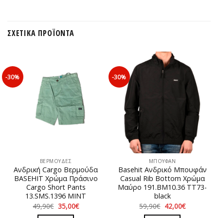
ΣΧΕΤΙΚΆ ΠΡΟΪΌΝΤΑ
-30%
-30%
ΒΕΡΜΟΥΔΕΣ
ΜΠΟΥΦΑΝ
Ανδρική Cargo Βερμούδα
Basehit Ανδρικό Μπουφάν
BASEHIT Χρώμα Πράσινο
Casual Rib Bottom Χρώμα
Cargo Short Pants
Μαύρο 191.BM10.36 ΤΤ73-
13.SMS.1396 MINT
black
Original
Η
Original
Η
49,90
€
35,00
€
59,90
€
42,00
€
price
τρέχουσα
price
τρέχουσα