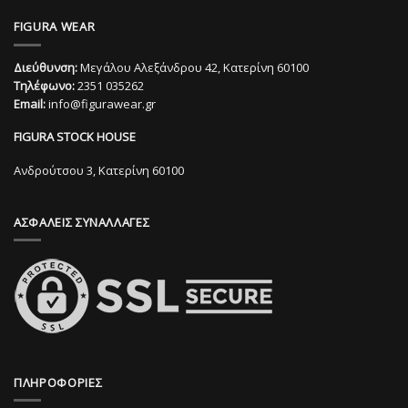
προϊόν
προϊόν
FIGURA WEAR
έχει
έχει
πολλαπλές
πολλαπλές
Διεύθυνση:
Μεγάλου Αλεξάνδρου 42, Κατερίνη 60100
παραλλαγές.
παραλλαγές.
Τηλέφωνο:
2351 035262
Οι
Οι
Email:
info@figurawear.gr
επιλογές
επιλογές
μπορούν
μπορούν
FIGURA STOCK HOUSE
να
να
επιλεγούν
επιλεγούν
Ανδρούτσου 3, Κατερίνη 60100
στη
στη
σελίδα
σελίδα
ΑΣΦΑΛΕΙΣ ΣΥΝΑΛΛΑΓΕΣ
του
του
προϊόντος
προϊόντος
ΠΛΗΡΟΦΟΡΙΕΣ