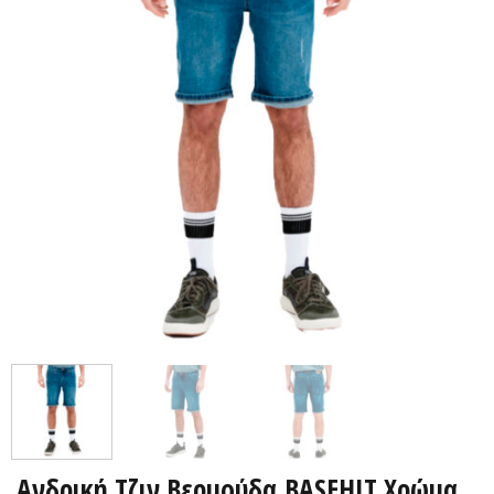
Ανδρική Τζιν Βερμούδα BASEHIT Χρώμα