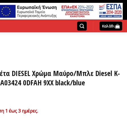
Καλάθι
έτα DIESEL Χρώμα Μαύρο/Μπλε Diesel K-
03424 0DFAH 9XX black/blue
ρέχουσα
η 1 έως 3 ημέρες.
ιμή
ναι: