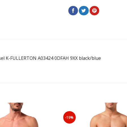
el K-FULLERTON A03424 0DFAH 9XX black/blue
-19%