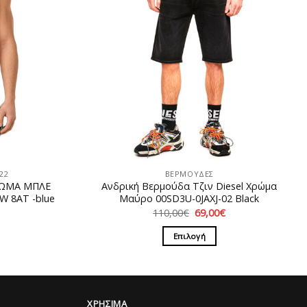
22
ΒΕΡΜΟΥΔΕΣ
ΡΩΜΑ ΜΠΛΕ
Ανδρική Βερμούδα Τζιν Diesel Χρώμα
W 8AT -blue
Μαύρο 00SD3U-0JAXJ-02 Black
Η
Original
Η
110,00
€
69,00
€
ρέχουσα
price
τρέχουσα
ιμή
was:
τιμή
Επιλογή
ίναι:
110,00€.
είναι:
4,00€.
69,00€.
Αυτό
το
προϊόν
έχει
ΧΡΗΣΙΜΑ