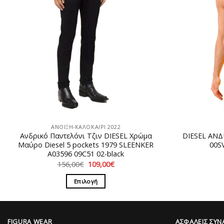
ΑΝΟΙΞΗ-ΚΑΛΟΚΑΙΡΙ 2022
Ανδρικό Παντελόνι Τζιν DIESEL Χρώμα
DIESEL ΑΝΔ
Μαύρο Diesel 5 pockets 1979 SLEENKER
00S
A03596 09C51 02-black
Original
Η
156,00
€
109,00
€
price
τρέχουσα
was:
τιμή
Επιλογή
156,00€.
είναι:
109,00€.
Αυτό
το
προϊόν
FIGURA WEAR
ΑΣΦΑΛΕΙΣ ΣΥΝ