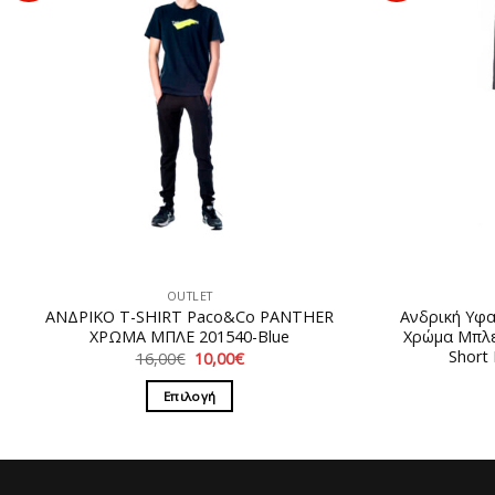
OUTLET
ΑΝΔΡΙΚΟ T-SHIRT Paco&Co PANTHER
Ανδρική Υφ
ΧΡΩΜΑ ΜΠΛΕ 201540-Blue
Χρώμα Μπλε
Short
Original
Η
16,00
€
10,00
€
price
τρέχουσα
was:
τιμή
Επιλογή
16,00€.
είναι:
10,00€.
Αυτό
το
προϊόν