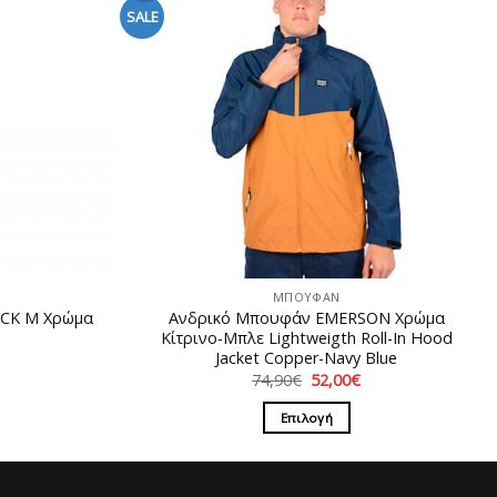
SALE
ΜΠΟΥΦΑΝ
ACK M Χρώμα
Ανδρικό Μπουφάν EMERSON Χρώμα
Κίτρινο-Μπλε Lightweigth Roll-In Hood
Jacket Copper-Navy Blue
Η
ρέχουσα
Original
Η
74,90
€
52,00
€
ιμή
price
τρέχουσα
ίναι:
was:
τιμή
Επιλογή
9,00€.
74,90€.
είναι:
52,00€.
Αυτό
το
προϊόν