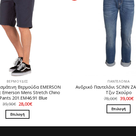
ΒΕΡΜΟΥΔΕΣ
ΠΑΝΤΕΛΟΝΙΑ
ασμάτινη Βερμούδα EMERSON
Ανδρικό Παντελόνι SCINN Z
 Emerson Mens Stretch Chino
Τζιν Σκούρο
 Pants 201.EM46.91 Blue
Original
78,00
€
39,00
€
price
τ
Original
Η
39,90
€
28,00
€
was:
τ
price
τρέχουσα
Επιλογή
78,00€.
ε
was:
τιμή
Επιλογή
3
Αυτό
39,90€.
είναι:
28,00€.
Αυτό
το
το
προϊόν
προϊόν