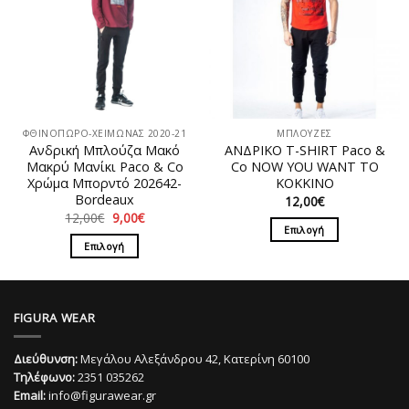
παραλλαγές.
Οι
Οι
επιλογές
επιλογές
μπορούν
μπορούν
να
να
επιλεγούν
επιλεγούν
στη
στη
σελίδα
ΦΘΙΝΟΠΩΡΟ-ΧΕΙΜΩΝΑΣ 2020-21
ΜΠΛΟΥΖΕΣ
σελίδα
του
Ανδρική Μπλούζα Mακό
ΑΝΔΡΙΚΟ T-SHIRT Paco &
του
προϊόντος
Μακρύ Μανίκι Paco & Co
Co NOW YOU WANT TO
προϊόντος
Χρώμα Μπορντό 202642-
ΚΟΚΚΙΝΟ
Βordeaux
12,00
€
Original
Η
12,00
€
9,00
€
price
τρέχουσα
Επιλογή
was:
τιμή
Επιλογή
Αυτό
12,00€.
είναι:
9,00€.
Αυτό
το
το
προϊόν
προϊόν
έχει
FIGURA WEAR
έχει
πολλαπλές
πολλαπλές
παραλλαγές.
Διεύθυνση:
Μεγάλου Αλεξάνδρου 42, Κατερίνη 60100
παραλλαγές.
Οι
Τηλέφωνο:
2351 035262
Οι
επιλογές
Email:
info@figurawear.gr
επιλογές
μπορούν