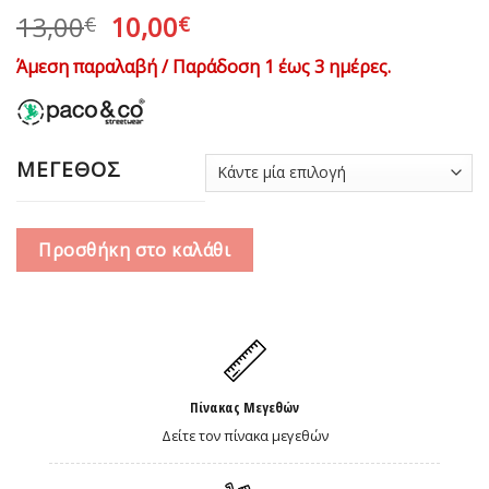
Original
Η
13,00
10,00
€
€
price
τρέχουσα
Άμεση παραλαβή / Παράδοση 1 έως 3 ημέρες.
was:
τιμή
13,00€.
είναι:
10,00€.
ΜΕΓΕΘΟΣ
Προσθήκη στο καλάθι
Πίνακας Μεγεθών
Δείτε τον πίνακα μεγεθών