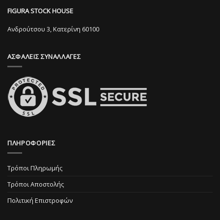
μπορούν
να
FIGURA STOCK HOUSE
να
επιλεγούν
επιλεγούν
στη
Ανδρούτσου 3, Κατερίνη 60100
στη
σελίδα
σελίδα
του
ΑΣΦΑΛΕΙΣ ΣΥΝΑΛΛΑΓΕΣ
του
προϊόντος
προϊόντος
ΠΛΗΡΟΦΟΡΙΕΣ
Τρόποι Πληρωμής
Τρόποι Αποστολής
Πολιτική Επιστροφών