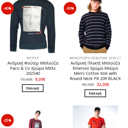
-40%
-30%
ΦΟΥΤΕΡ
ΦΘΙΝΟΠΩΡΟ-ΧΕΙΜΩΝΑΣ 2020-21
Ανδρική Φούτερ Μπλούζα
Ανδρική Πλεκτή Μπλούζα
Paco & Co Χρώμα Μπλε
Emerson Χρώμα Μαύρο
202540
Men’s Cotton Knit with
Round Neck PR 209 BLACK
Original
Η
15,00
€
9,00
€
price
τρέχουσα
Original
Η
45,90
€
32,00
€
was:
τιμή
price
τρέχουσα
Επιλογή
15,00€.
είναι:
was:
τιμή
Επιλογή
9,00€.
Αυτό
45,90€.
είναι:
32,00€.
Αυτό
το
το
προϊόν
προϊόν
έχει
έχει
πολλαπλές
-25%
πολλαπλές
παραλλαγές.