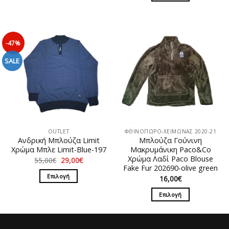
15,00€.
Αυτό
προϊόν
το
έχει
προϊόν
πολλαπλές
έχει
παραλλαγές.
-47%
πολλαπλές
Οι
παραλλαγές.
SALE
επιλογές
Οι
μπορούν
επιλογές
να
μπορούν
επιλεγούν
να
στη
επιλεγούν
σελίδα
στη
του
OUTLET
ΦΘΙΝΟΠΩΡΟ-ΧΕΙΜΩΝΑΣ 2020-21
σελίδα
προϊόντος
Ανδρική Μπλούζα Limit
Μπλούζα Γούνινη
του
Χρώμα Μπλε Limit-Blue-197
Mακρυμάνικη Paco&Co
προϊόντος
Χρώμα Λαδί Paco Blouse
Original
Η
55,00
€
29,00
€
price
τρέχουσα
Fake Fur 202690-olive green
was:
τιμή
Επιλογή
16,00
€
55,00€.
είναι:
29,00€.
Αυτό
Επιλογή
το
Αυτό
προϊόν
το
έχει
προϊόν