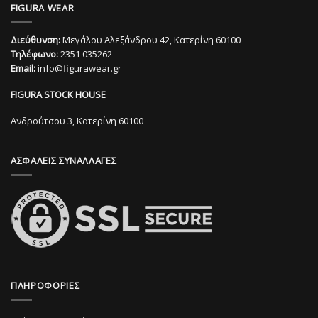
πολλαπλές
FIGURA WEAR
έχει
παραλλαγές.
πολλαπλές
Οι
Διεύθυνση:
Μεγάλου Αλεξάνδρου 42, Κατερίνη 60100
παραλλαγές.
επιλογές
Τηλέφωνο:
2351 035262
Οι
μπορούν
Email:
info@figurawear.gr
επιλογές
να
μπορούν
επιλεγούν
FIGURA STOCK HOUSE
να
στη
επιλεγούν
Ανδρούτσου 3, Κατερίνη 60100
σελίδα
στη
του
σελίδα
προϊόντος
ΑΣΦΑΛΕΙΣ ΣΥΝΑΛΛΑΓΕΣ
του
προϊόντος
ΠΛΗΡΟΦΟΡΙΕΣ