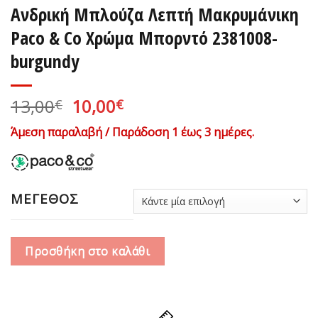
Ανδρική Μπλούζα Λεπτή Μακρυμάνικη
Paco & Co Χρώμα Μπορντό 2381008-
burgundy
Original
Η
13,00
10,00
€
€
price
τρέχουσα
Άμεση παραλαβή / Παράδοση 1 έως 3 ημέρες.
was:
τιμή
13,00€.
είναι:
10,00€.
ΜΕΓΕΘΟΣ
Προσθήκη στο καλάθι