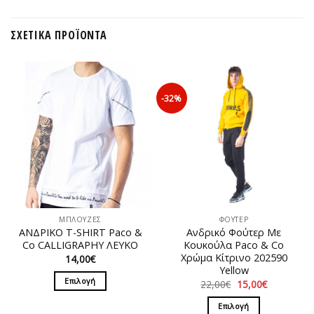
ΣΧΕΤΙΚΆ ΠΡΟΪΌΝΤΑ
-32%
ΜΠΛΟΥΖΕΣ
ΦΟΥΤΕΡ
ΑΝΔΡΙΚΟ T-SHIRT Paco &
Ανδρικό Φούτερ Με
Co CALLIGRAPHY ΛΕΥΚΟ
Κουκούλα Paco & Co
Χρώμα Κίτρινο 202590
14,00
€
Υellow
Επιλογή
Original
Η
22,00
€
15,00
€
price
τρέχουσα
Αυτό
was:
τιμή
Επιλογή
22,00€.
είναι:
το