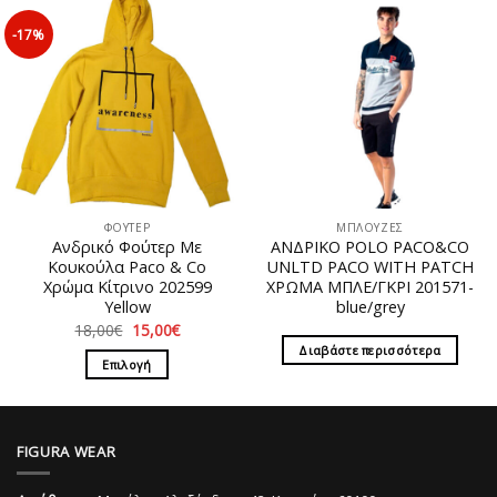
προϊόν
έχει
έχει
πολλαπλές
-17%
πολλαπλές
παραλλαγές.
παραλλαγές.
Οι
Οι
επιλογές
επιλογές
μπορούν
μπορούν
να
να
επιλεγούν
επιλεγούν
στη
στη
σελίδα
ΦΟΥΤΕΡ
ΜΠΛΟΥΖΕΣ
σελίδα
του
Ανδρικό Φούτερ Με
ΑΝΔΡΙΚΟ POLO PACO&CO
του
προϊόντος
Κουκούλα Paco & Co
UNLTD PACO WITH PATCH
προϊόντος
Χρώμα Κίτρινο 202599
ΧΡΩΜΑ ΜΠΛΕ/ΓΚΡΙ 201571-
Yellow
blue/grey
Original
Η
18,00
€
15,00
€
price
τρέχουσα
Διαβάστε περισσότερα
was:
τιμή
Επιλογή
18,00€.
είναι:
15,00€.
Αυτό
το
προϊόν
FIGURA WEAR
έχει
πολλαπλές