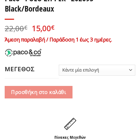
Black/Bordeaux
Original
Η
22,00
15,00
€
€
price
τρέχουσα
Άμεση παραλαβή / Παράδοση 1 έως 3 ημέρες.
was:
τιμή
22,00€.
είναι:
15,00€.
ΜΕΓΕΘΟΣ
Προσθήκη στο καλάθι
Πίνακας Μεγεθών