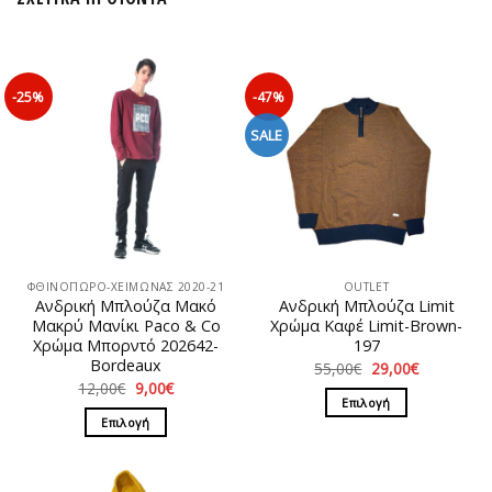
-25%
-47%
SALE
ΦΘΙΝΟΠΩΡΟ-ΧΕΙΜΩΝΑΣ 2020-21
OUTLET
Ανδρική Μπλούζα Mακό
Ανδρική Μπλούζα Limit
Μακρύ Μανίκι Paco & Co
Χρώμα Καφέ Limit-Brown-
Χρώμα Μπορντό 202642-
197
Βordeaux
Original
Η
55,00
€
29,00
€
price
τρέχουσα
Original
Η
12,00
€
9,00
€
was:
τιμή
price
τρέχουσα
Επιλογή
55,00€.
είναι:
was:
τιμή
Επιλογή
29,00€.
Αυτό
12,00€.
είναι:
9,00€.
Αυτό
το
το
προϊόν