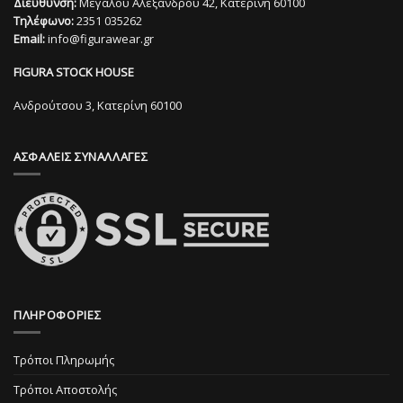
Διεύθυνση:
Μεγάλου Αλεξάνδρου 42, Κατερίνη 60100
παραλλαγές.
Τηλέφωνο:
2351 035262
Οι
Email:
info@figurawear.gr
επιλογές
μπορούν
FIGURA STOCK HOUSE
να
επιλεγούν
Ανδρούτσου 3, Κατερίνη 60100
στη
σελίδα
ΑΣΦΑΛΕΙΣ ΣΥΝΑΛΛΑΓΕΣ
του
προϊόντος
ΠΛΗΡΟΦΟΡΙΕΣ
Τρόποι Πληρωμής
Τρόποι Αποστολής