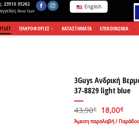
ς:
23510 35262
English
αγγελίες άνω των
UTLET
ΠΛΗΡΟΦΟΡΙΕΣ
ΚΑΤΑΣΤΗΜΑΤΑ
ΕΠΙΚΟΙΝΩΝΙΑ
3Guys Ανδρική Βερμ
37-8829 light blue
Original
Η
43,90
18,00
€
€
price
τρέ
Άμεση παραλαβή / Παράδοσ
was:
τιμ
43,90€.
είνα