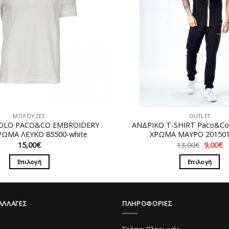
ΜΠΛΟΥΖΕΣ
OUTLET
OLO PACO&CO EMBROIDERY
ΑΝΔΡΙΚΟ T-SHIRT Paco&C
ΡΩΜΑ ΛΕΥΚΟ 85500-white
ΧΡΩΜΑ ΜΑΥΡΟ 201501-
Original
Η
15,00
€
13,00
€
9,00
€
price
τ
was:
τ
Επιλογή
Επιλογή
13,00€.
εί
9
Αυτό
Αυτό
το
το
προϊόν
προϊόν
ΑΛΛΑΓΕΣ
ΠΛΗΡΟΦΟΡΙΕΣ
έχει
έχει
πολλαπλές
πολλαπ