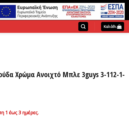
Καλάθι
ούδα Χρώμα Ανοιχτό Μπλε 3guys 3-112-1-
χουσα
η 1 έως 3 ημέρες.
ή
ι: