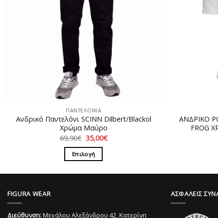
ΠΑΝΤΕΛΟΝΙΑ
Ανδρικό Παντελόνι SCINN Dilbert/Blackol
ΑΝΔΡΙΚΟ P
Χρώμα Μαύρο
FROG Χ
Original
Η
69,90
€
35,00
€
price
τρέχουσα
was:
τιμή
Επιλογή
69,90€.
είναι:
35,00€.
Αυτό
το
προϊόν
FIGURA WEAR
ΑΣΦΑΛΕΙΣ ΣΥΝ
έχει
πολλαπλές
Διεύθυνση:
Μεγάλου Αλεξάνδρου 42, Κατερίνη